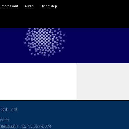
Interessant
Audio
Uitlaatklep
 Schurink
adres:
usterstraat 1, 7621VJ Borne, 074-