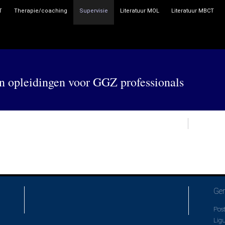
T
Therapie/coaching
Supervisie
Literatuur MOL
Literatuur MBCT
n opleidingen voor GGZ professionals
Ger
Post
Lig